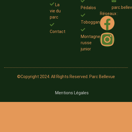
La
parc.bell
Pédalos
vie du
Réseaux :
parc
Toboggans
Contact
Montagne
russe
junior
©Copyright 2024. All Rights Reserved. Parc Bellevue
Mentions Légales