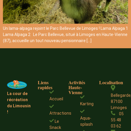
Un lama-alpaga rejoint le Parc Bellevue de Limoges ! Lama Alpaga 1
Lama Alpaga 2 Le Parc Bellevue, situé à Limoges en Haute-Vienne
(87), accueille un tout nouveau pensionnaire […]
Liens
Activités
Localisation
rapides
Haute-
Vienne
La cour de
Bellegarde
Accueil
récréation
87100
Karting
du Limousin
Limoges
!
Attractions
05
Aqua-
55 48
Le
splash
03 62
Snack