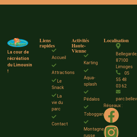
Liens
Activités
Localisation
rapides
Haute-
Vienne
La cour de
Bellegarde
Accueil
récréation
87100
Karting
du Limousin
Limoges
!
Attractions
05
Aqua-
55 48
Le
splash
03 62
Snack
La
parc.bell
Pédalos
vie du
Réseaux :
parc
Toboggans
Contact
Montagne
russe