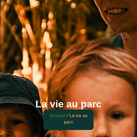
La vie au parc
Accueil
/ La vie au
parc